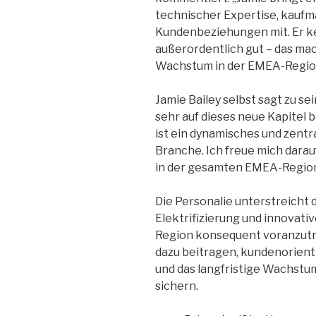
technischer Expertise, kauf
Kundenbeziehungen mit. Er k
außerordentlich gut – das mach
Wachstum in der EMEA-Regio
Jamie Bailey selbst sagt zu se
sehr auf dieses neue Kapitel b
ist ein dynamisches und zent
Branche. Ich freue mich dara
in der gesamten EMEA-Regio
Die Personalie unterstreicht
Elektrifizierung und innovat
Region konsequent voranzutre
dazu beitragen, kundenorient
und das langfristige Wachstu
sichern.