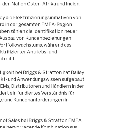
 den Nahen Osten, Afrika und Indien.
ey die Elektrifizierungsinitiativen von
ard in der gesamten EMEA-Region
ben zählen die Identifikation neuer
r Ausbau von Kundenbeziehungen
Portfoliowachstums, während das
rifizierter Antriebs- und
treibt.
igkeit bei Briggs & Stratton hat Bailey
dukt- und Anwendungswissen aufgebaut
Ms, Distributoren und Händlern in der
iert ein fundiertes Verständnis für
e und Kundenanforderungen in
or of Sales bei Briggs & Stratton EMEA,
eine hervorragende Kombination aus