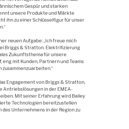
männischem Gespür und starken
ennt unsere Produkte und Märkte
t ihn zu einer Schlüsselfigur für unser
n.“
iner neuen Aufgabe: „Ich freue mich
ei Briggs & Stratton. Elektrifizierung
rales Zukunftsthema für unsere
uf, eng mit Kunden, Partnern und Teams
n zusammenzuarbeiten.“
 das Engagement von Briggs & Stratton,
ive Antriebslösungen in der EMEA-
iben. Mit seiner Erfahrung wird Bailey
ierte Technologien bereitzustellen
m des Unternehmens in der Region zu