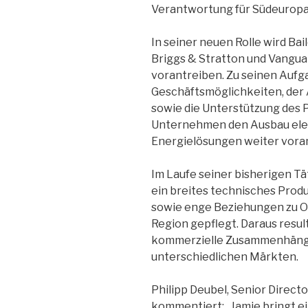
Verantwortung für Südeuropa,
In seiner neuen Rolle wird Bail
Briggs & Stratton und Vangu
vorantreiben. Zu seinen Aufga
Geschäftsmöglichkeiten, de
sowie die Unterstützung des 
Unternehmen den Ausbau elekt
Energielösungen weiter voran
Im Laufe seiner bisherigen Tät
ein breites technisches Pro
sowie enge Beziehungen zu OE
Region gepflegt. Daraus result
kommerzielle Zusammenhäng
unterschiedlichen Märkten.
Philipp Deubel, Senior Direct
kommentiert: „Jamie bringt 