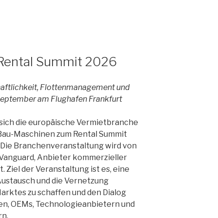
 Rental Summit 2026
aftlichkeit, Flottenmanagement und
eptember am Flughafen Frankfurt
 sich die europäische Vermietbranche
LaBau-Maschinen zum Rental Summit
 Die Branchenveranstaltung wird von
 Vanguard, Anbieter kommerzieller
Ziel der Veranstaltung ist es, eine
 Austausch und die Vernetzung
arktes zu schaffen und den Dialog
n, OEMs, Technologieanbietern und
rn.