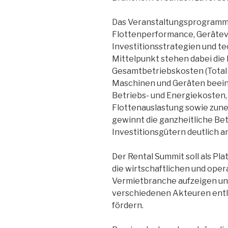
Das Veranstaltungsprogramm 
Flottenperformance, Geräteve
Investitionsstrategien und t
Mittelpunkt stehen dabei die 
Gesamtbetriebskosten (Total 
Maschinen und Geräten beeinf
Betriebs- und Energiekosten
Flottenauslastung sowie zun
gewinnt die ganzheitliche Be
Investitionsgütern deutlich 
Der Rental Summit soll als Pl
die wirtschaftlichen und ope
Vermietbranche aufzeigen un
verschiedenen Akteuren ent
fördern.