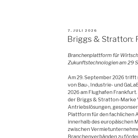
VERÖFFENTLICHT
7. JULI 2026
AM
Briggs & Stratton:
Branchenplattform für Wirtsch
Zukunftstechnologien am 29 S
Am 29. September 2026 trifft
von Bau-, Industrie- und Ga
2026 am Flughafen Frankfurt.
der Briggs & Stratton-Marke
Antriebslösungen, gesponsert. 
Plattform für den fachlichen
innerhalb des europäischen M
zwischen Vermietunternehme
Branchenverbänden zu förde