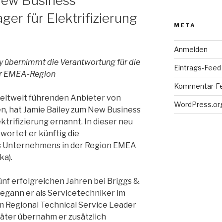
New Business
r für Elektrifizierung
META
Anmelden
y übernimmt die Verantwortung für die
Eintrags-Feed
der EMEA-Region
Kommentar-F
 weltweit führenden Anbieter von
WordPress.or
n, hat Jamie Bailey zum New Business
trifizierung ernannt. In dieser neu
wortet er künftig die
es Unternehmens in der Region EMEA
ka).
 fünf erfolgreichen Jahren bei Briggs &
begann er als Servicetechniker im
m Regional Technical Service Leader
päter übernahm er zusätzlich