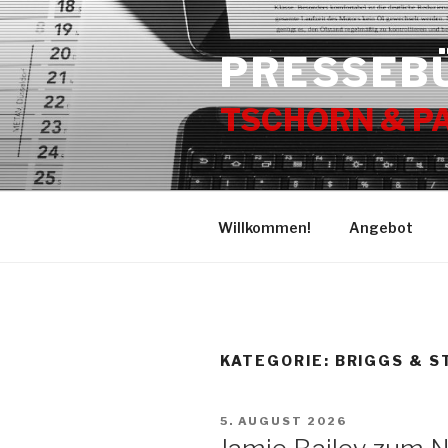
Zum
Inhalt
PRESSEB
springen
TSCHORN & P
Willkommen!
Angebot
KATEGORIE:
BRIGGS & 
VERÖFFENTLICHT
5. AUGUST 2026
AM