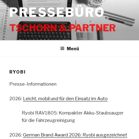
Zum
PRESSEBÜRO
Inhalt
springen
TSCHORN & PARTNER
Menü
RYOBI
Presse-Informationen
2026:
Leicht, mobil und für den Einsatz im Auto
Ryobi RAV1805: Kompakter Akku-Staubsauger
für die Fahrzeugreinigung
2026:
German Brand Award 2026: Ryobi ausgezeichnet