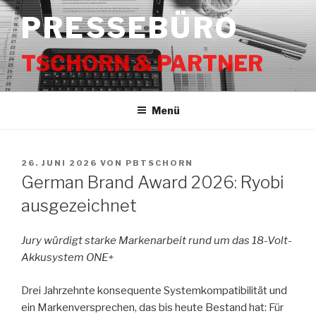
Zum
PRESSEBÜRO
Inhalt
springen
TSCHORN & PARTNER
Menü
VERÖFFENTLICHT
26. JUNI 2026
VON
PBTSCHORN
AM
German Brand Award 2026: Ryobi
ausgezeichnet
Jury würdigt starke Markenarbeit rund um das 18-Volt-
Akkusystem ONE+
Drei Jahrzehnte konsequente Systemkompatibilität und
ein Markenversprechen, das bis heute Bestand hat: Für