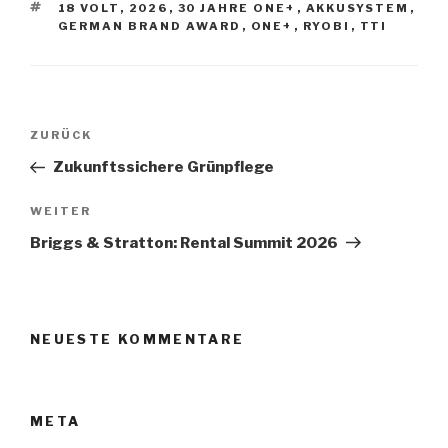
SCHLAGWÖRTER
18 VOLT
,
2026
,
30 JAHRE ONE+
,
AKKUSYSTEM
,
GERMAN BRAND AWARD
,
ONE+
,
RYOBI
,
TTI
Beitragsnavigation
Vorheriger
ZURÜCK
Beitrag
Zukunftssichere Grünpflege
Nächster
WEITER
Beitrag
Briggs & Stratton: Rental Summit 2026
NEUESTE KOMMENTARE
META