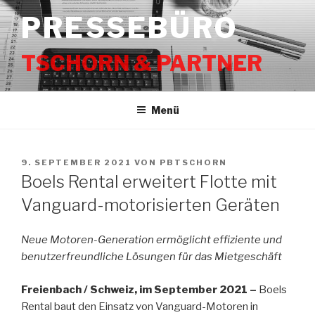
Zum
PRESSEBÜRO
Inhalt
springen
TSCHORN & PARTNER
Menü
VERÖFFENTLICHT
9. SEPTEMBER 2021
VON
PBTSCHORN
AM
Boels Rental erweitert Flotte mit
Vanguard-motorisierten Geräten
Neue Motoren-Generation ermöglicht effiziente und
benutzerfreundliche Lösungen für das Mietgeschäft
Freienbach / Schweiz, im September 2021 –
Boels
Rental baut den Einsatz von Vanguard-Motoren in