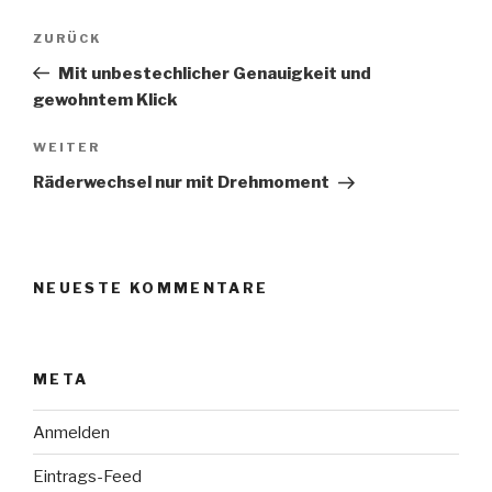
Beitragsnavigation
Vorheriger
ZURÜCK
Beitrag
Mit unbestechlicher Genauigkeit und
gewohntem Klick
Nächster
WEITER
Beitrag
Räderwechsel nur mit Drehmoment
NEUESTE KOMMENTARE
META
Anmelden
Eintrags-Feed