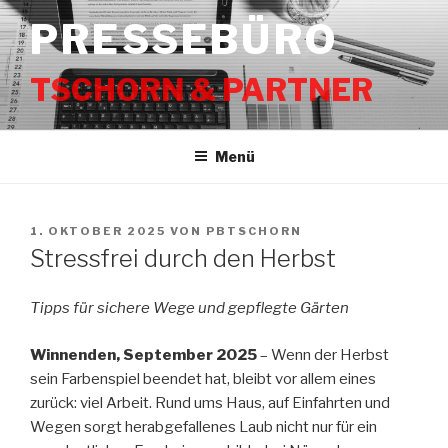
Zum
PRESSEBÜRO
Inhalt
springen
TSCHORN & PARTNER
Menü
VERÖFFENTLICHT
1. OKTOBER 2025
VON
PBTSCHORN
AM
Stressfrei durch den Herbst
Tipps für sichere Wege und gepflegte Gärten
Winnenden,
September 2025
– Wenn der Herbst
sein Farbenspiel beendet hat, bleibt vor allem eines
zurück: viel Arbeit. Rund ums Haus, auf Einfahrten und
Wegen sorgt herabgefallenes Laub nicht nur für ein