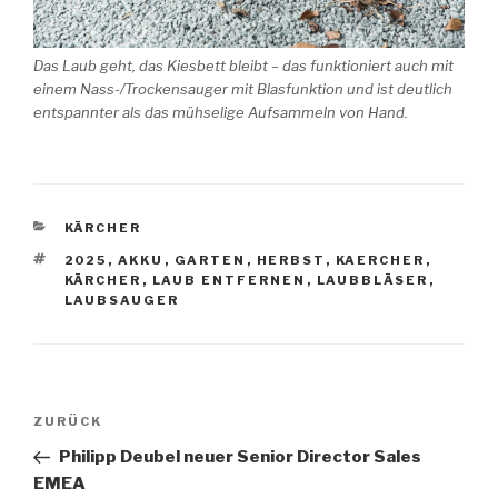
Das Laub geht, das Kiesbett bleibt – das funktioniert auch mit
einem Nass-/Trockensauger mit Blasfunktion und ist deutlich
entspannter als das mühselige Aufsammeln von Hand.
KATEGORIEN
KÄRCHER
SCHLAGWÖRTER
2025
,
AKKU
,
GARTEN
,
HERBST
,
KAERCHER
,
KÄRCHER
,
LAUB ENTFERNEN
,
LAUBBLÄSER
,
LAUBSAUGER
Beitragsnavigation
Vorheriger
ZURÜCK
Beitrag
Philipp Deubel neuer Senior Director Sales
EMEA