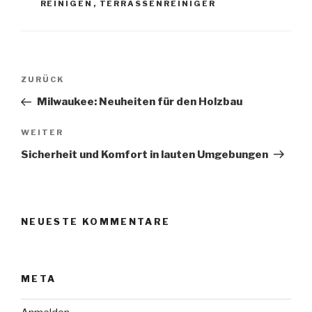
REINIGEN
,
TERRASSENREINIGER
Beitragsnavigation
Vorheriger
ZURÜCK
Beitrag
Milwaukee: Neuheiten für den Holzbau
Nächster
WEITER
Beitrag
Sicherheit und Komfort in lauten Umgebungen
NEUESTE KOMMENTARE
META