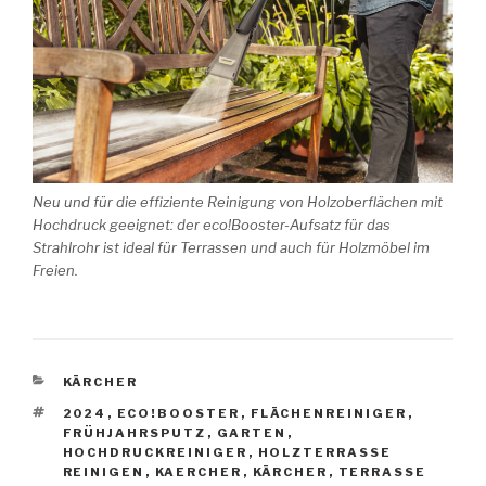
Neu und für die effiziente Reinigung von Holzoberflächen mit
Hochdruck geeignet: der eco!Booster-Aufsatz für das
Strahlrohr ist ideal für Terrassen und auch für Holzmöbel im
Freien.
KATEGORIEN
KÄRCHER
SCHLAGWÖRTER
2024
,
ECO!BOOSTER
,
FLÄCHENREINIGER
,
FRÜHJAHRSPUTZ
,
GARTEN
,
HOCHDRUCKREINIGER
,
HOLZTERRASSE
REINIGEN
,
KAERCHER
,
KÄRCHER
,
TERRASSE