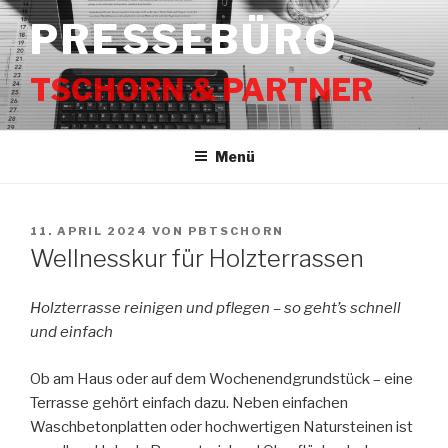
Zum
PRESSEBÜRO
Inhalt
springen
TSCHORN & PARTNER
Menü
VERÖFFENTLICHT
11. APRIL 2024
VON
PBTSCHORN
AM
Wellnesskur für Holzterrassen
Holzterrasse reinigen und pflegen – so geht’s schnell
und einfach
Ob am Haus oder auf dem Wochenendgrundstück – eine
Terrasse gehört einfach dazu. Neben einfachen
Waschbetonplatten oder hochwertigen Natursteinen ist