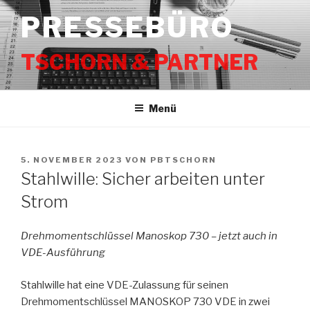
Zum
PRESSEBÜRO
Inhalt
springen
TSCHORN & PARTNER
Menü
VERÖFFENTLICHT
5. NOVEMBER 2023
VON
PBTSCHORN
AM
Stahlwille: Sicher arbeiten unter
Strom
Drehmomentschlüssel Manoskop 730 – jetzt auch in
VDE-Ausführung
Stahlwille hat eine VDE-Zulassung für seinen
Drehmomentschlüssel MANOSKOP 730 VDE in zwei