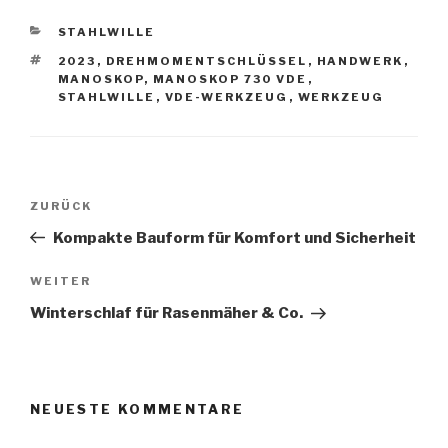
KATEGORIEN
STAHLWILLE
SCHLAGWÖRTER
2023
,
DREHMOMENTSCHLÜSSEL
,
HANDWERK
,
MANOSKOP
,
MANOSKOP 730 VDE
,
STAHLWILLE
,
VDE-WERKZEUG
,
WERKZEUG
Beitragsnavigation
Vorheriger
ZURÜCK
Beitrag
Kompakte Bauform für Komfort und Sicherheit
Nächster
WEITER
Beitrag
Winterschlaf für Rasenmäher & Co.
NEUESTE KOMMENTARE