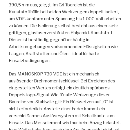
390,5 mm ausgelegt. Im Griffbereich ist die
Kunststoffhülle bei beiden Werkzeugen doppelt isoliert,
um VDE-konform unter Spannung bis 1.000 Volt arbeiten
zu können. Die Isolierung selbst besteht aus einem sehr
griffigen, glasfaserverstärkten Polyamid-Kunststoff.
Dieser ist beständig gegenüber häufig in
Arbeitsumgebungen vorkommenden Flüssigkeiten wie
Laugen, Kraftstoffen und Ölen – ideal für harte
Einsatzbedingungen.
Das MANOSKOP 730 VDE ist ein mechanisch
auslösender Drehmomentschlüssel. Bei Erreichen des
eingestellten Wertes erfolgt ein deutlich spürbares
Doppelstopp-Signal. Wie für alle Werkzeuge dieser
Baureihe von Stahlwille gilt: Ein Rücksetzen auf „0“ ist
nicht erforderlich. Anstelle einer Feder kommt ein
verschleißarmes Auslösesystem mit Schaltkante zum
Einsatz. Das Messelement wird nur beim Anzug belastet.
Eine Weiterbelastung nach dem Auslösen wirkt nicht auf