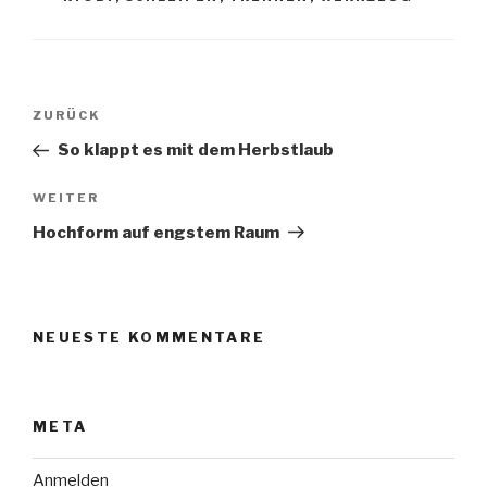
Beitragsnavigation
Vorheriger
ZURÜCK
Beitrag
So klappt es mit dem Herbstlaub
Nächster
WEITER
Beitrag
Hochform auf engstem Raum
NEUESTE KOMMENTARE
META
Anmelden