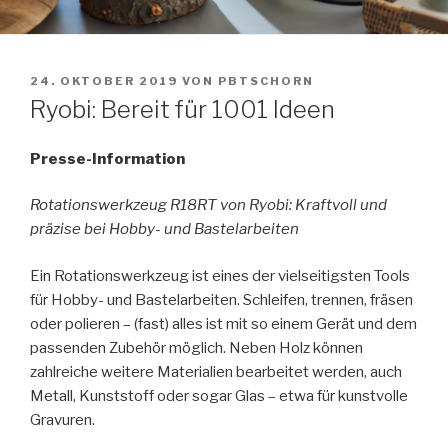
VERÖFFENTLICHT
24. OKTOBER 2019
VON
PBTSCHORN
AM
Ryobi: Bereit für 1001 Ideen
Presse-Information
Rotationswerkzeug R18RT von Ryobi: Kraftvoll und
präzise bei Hobby- und Bastelarbeiten
Ein Rotationswerkzeug ist eines der vielseitigsten Tools
für Hobby- und Bastelarbeiten. Schleifen, trennen, fräsen
oder polieren – (fast) alles ist mit so einem Gerät und dem
passenden Zubehör möglich. Neben Holz können
zahlreiche weitere Materialien bearbeitet werden, auch
Metall, Kunststoff oder sogar Glas – etwa für kunstvolle
Gravuren.