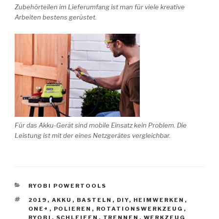
Zubehörteilen im Lieferumfang ist man für viele kreative
Arbeiten bestens gerüstet.
Für das Akku-Gerät sind mobile Einsatz kein Problem. Die
Leistung ist mit der eines Netzgerätes vergleichbar.
KATEGORIEN
RYOBI POWERTOOLS
SCHLAGWÖRTER
2019
,
AKKU
,
BASTELN
,
DIY
,
HEIMWERKEN
,
ONE+
,
POLIEREN
,
ROTATIONSWERKZEUG
,
RYOBI
,
SCHLEIFEN
,
TRENNEN
,
WERKZEUG