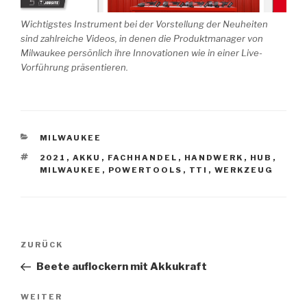
Wichtigstes Instrument bei der Vorstellung der Neuheiten
sind zahlreiche Videos, in denen die Produktmanager von
Milwaukee persönlich ihre Innovationen wie in einer Live-
Vorführung präsentieren.
KATEGORIEN
MILWAUKEE
SCHLAGWÖRTER
2021
,
AKKU
,
FACHHANDEL
,
HANDWERK
,
HUB
,
MILWAUKEE
,
POWERTOOLS
,
TTI
,
WERKZEUG
Beitragsnavigation
Vorheriger
ZURÜCK
Beitrag
Beete auflockern mit Akkukraft
Nächster
WEITER