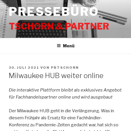
Zum
PRESSEBÜRO
Inhalt
springen
TSCHORN & PARTNER
Menü
VERÖFFENTLICHT
30. JULI 2021
VON
PBTSCHORN
AM
Milwaukee HUB weiter online
Die interaktive Plattform bleibt als exklusives Angebot
für Fachhandelspartner online und wird ausgebaut
Der Milwaukee HUB geht in die Verlängerung. Was in
diesem Frühjahr als Ersatz für eine Fachhändler-
Konferenz zu Pandemie-Zeiten gedacht war, hat sich so