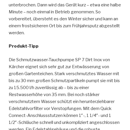
unterbrochen. Dann wird das Gerät kurz – etwa eine halbe
Minute – noch einmal in Betrieb genommen. So
vorbereitet, übersteht es den Winter sicher und kann an
einem frostsicheren Ort bis zum Frühjahrsputz abgestellt
werden.
Produkt-Tipp
Die Schmutzwasser-Tauchpumpe SP 7 Dirt Inox von
Kärcher eignet sich sehr gut zur Entwässerung von
großen Gartenteichen. Stark verschmutztes Wasser mit
bis zu 30 mm großen Schmutzpartikeln pumpt sie mit bis
zu 15.500 l/h zuverlässig ab – bis zu einer
Restwasserhöhe von 35 mm. Bei noch stärker
verschmutztem Wasser schützt ein herunterziehbarer
Edelstahlvorfilter vor Verstopfungen. Mit dem Quick
Connect-Anschlussstutzen können 1″-, 1 1/4″- und 1
1/2″-Schläuche schnell und unkompliziert angeschlossen
werden. Ein Edelstahlgehäuse und die robuste