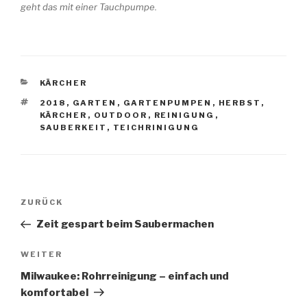
geht das mit einer Tauchpumpe.
KATEGORIEN
KÄRCHER
SCHLAGWÖRTER
2018
,
GARTEN
,
GARTENPUMPEN
,
HERBST
,
KÄRCHER
,
OUTDOOR
,
REINIGUNG
,
SAUBERKEIT
,
TEICHRINIGUNG
Beitragsnavigation
Vorheriger
ZURÜCK
Beitrag
Zeit gespart beim Saubermachen
Nächster
WEITER
Beitrag
Milwaukee: Rohrreinigung – einfach und
komfortabel