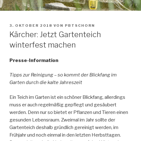
VERÖFFENTLICHT
3. OKTOBER 2018
VON
PBTSCHORN
AM
Kärcher: Jetzt Gartenteich
winterfest machen
Presse-Information
Tipps zur Reinigung – so kommt der Blickfang im
Garten durch die kalte Jahreszeit
Ein Teich im Garten ist ein schöner Blickfang, allerdings
muss er auch regelmäßig gepflegt und gesäubert
werden. Denn nur so bietet er Pflanzen und Tieren einen
gesunden Lebensraum. Zweimal im Jahr sollte der
Gartenteich deshalb gründlich gereinigt werden, im
Frühjahr und noch einmal in den letzten Herbsttagen.