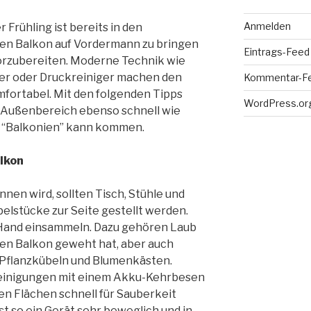
Anmelden
r Frühling ist bereits in den
 den Balkon auf Vordermann zu bringen
Eintrags-Feed
orzubereiten. Moderne Technik wie
r oder Druckreiniger machen den
Kommentar-F
mfortabel. Mit den folgenden Tipps
WordPress.or
 Außenbereich ebenso schnell wie
f “Balkonien” kann kommen.
lkon
nen wird, sollten Tisch, Stühle und
elstücke zur Seite gestellt werden.
 Hand einsammeln. Dazu gehören Laub
den Balkon geweht hat, aber auch
 Pflanzkübeln und Blumenkästen.
einigungen mit einem Akku-Kehrbesen
nen Flächen schnell für Sauberkeit
st so ein Gerät sehr beweglich und in