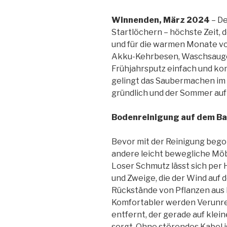
Winnenden,
März 2024
– De
Startlöchern – höchste Zeit,
und für die warmen Monate v
Akku-Kehrbesen, Waschsauge
Frühjahrsputz einfach und ko
gelingt das Saubermachen im
gründlich und der Sommer au
Bodenreinigung auf dem Ba
Bevor mit der Reinigung begon
andere leicht bewegliche Möb
Loser Schmutz lässt sich per
und Zweige, die der Wind auf 
Rückstände von Pflanzen aus
Komfortabler werden Verunr
entfernt, der gerade auf klei
sorgt. Ohne störendes Kabel i