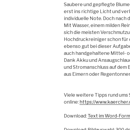
Saubere und gepflegte Blume
erst ins richtige Licht und ve
individuelle Note. Doch nach 
Mit Wasser, einem milden Rein
sich die meisten Verschmutz
Hochdruckreiniger schon für 
ebenso gut bei dieser Aufgabe
auch handgehaltene Mittel- od
Dank Akku und Ansaugschlauc
und Stromanschluss auf dem 
aus Eimern oder Regentonnen
Viele weitere Tipps rund um
online:
https://www.kaercher
Download:
Text im Word-Form
Download: Bildauswahl: 300 dpi