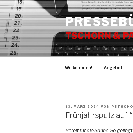
Zum
Inhalt
PRESSEB
springen
TSCHORN & P
Willkommen!
Angebot
VERÖFFENTLICHT
13. MÄRZ 2024
VON
PBTSCH
AM
Frühjahrsputz auf 
Bereit für die Sonne: So geli