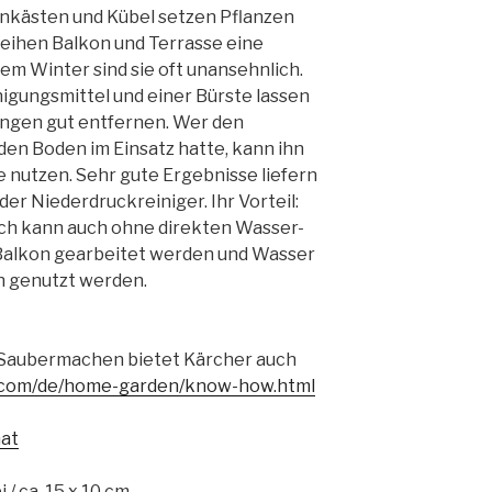
nkästen und Kübel setzen Pflanzen
rleihen Balkon und Terrasse eine
dem Winter sind sie oft unansehnlich.
igungsmittel und einer Bürste lassen
ungen gut entfernen. Wer den
den Boden im Einsatz hatte, kann ihn
 nutzen. Sehr gute Ergebnisse liefern
er Niederdruckreiniger. Ihr Vorteil:
h kann auch ohne direkten Wasser-
Balkon gearbeitet werden und Wasser
 genutzt werden.
s Saubermachen bietet Kärcher auch
.com/de/home-garden/know-how.html
at
 / ca. 15 x 10 cm