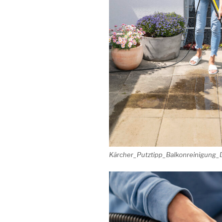
Kärcher_Putztipp_Balkonreinigung_