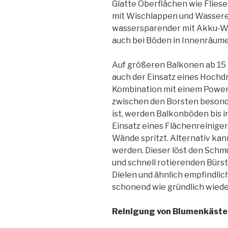
Glatte Oberflächen wie Flies
mit Wischlappen und Wassere
wassersparender mit Akku-Wi
auch bei Böden in Innenräume
Auf größeren Balkonen ab 15 
auch der Einsatz eines Hochdr
Kombination mit einem Power
zwischen den Borsten besonde
ist, werden Balkonböden bis i
Einsatz eines Flächenreiniger
Wände spritzt. Alternativ ka
werden. Dieser löst den Schm
und schnell rotierenden Bürs
Dielen und ähnlich empfindli
schonend wie gründlich wiede
Reinigung von Blumenkäste