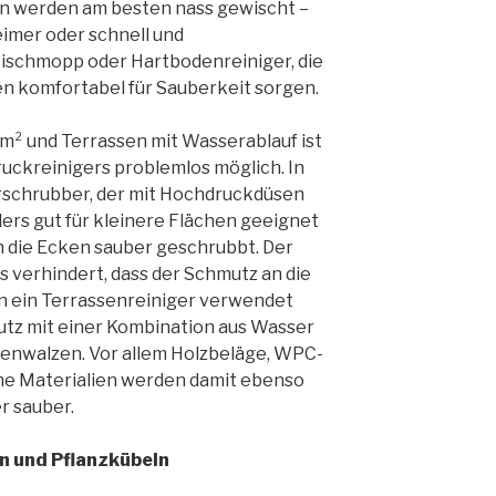
en werden am besten nass gewischt –
imer oder schnell und
schmopp oder Hartbodenreiniger, die
n komfortabel für Sauberkeit sorgen.
m² und Terrassen mit Wasserablauf ist
uckreinigers problemlos möglich. In
schrubber, der mit Hochdruckdüsen
rs gut für kleinere Flächen geeignet
n die Ecken sauber geschrubbt. Der
s verhindert, dass der Schmutz an die
nn ein Terrassenreiniger verwendet
utz mit einer Kombination aus Wasser
tenwalzen. Vor allem Holzbeläge, WPC-
che Materialien werden damit ebenso
r sauber.
n und Pflanzkübeln