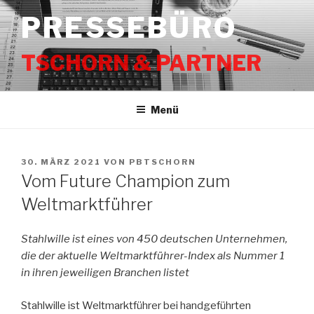
Zum
PRESSEBÜRO
Inhalt
springen
TSCHORN & PARTNER
Menü
VERÖFFENTLICHT
30. MÄRZ 2021
VON
PBTSCHORN
AM
Vom Future Champion zum
Weltmarktführer
Stahlwille ist eines von 450 deutschen Unternehmen,
die der aktuelle Weltmarktführer-Index als Nummer 1
in ihren jeweiligen Branchen listet
Stahlwille ist Weltmarktführer bei handgeführten