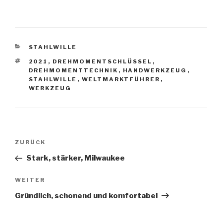
KATEGORIEN
STAHLWILLE
SCHLAGWÖRTER
2021
,
DREHMOMENTSCHLÜSSEL
,
DREHMOMENTTECHNIK
,
HANDWERKZEUG
,
STAHLWILLE
,
WELTMARKTFÜHRER
,
WERKZEUG
Beitragsnavigation
Vorheriger
ZURÜCK
Beitrag
Stark, stärker, Milwaukee
Nächster
WEITER
Beitrag
Gründlich, schonend und komfortabel