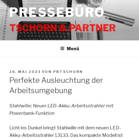
Zum
PRESSEBÜRO
Inhalt
springen
TSCHORN & PARTNER
Menü
VERÖFFENTLICHT
16. MAI 2023
VON
PBTSCHORN
AM
Perfekte Ausleuchtung der
Arbeitsumgebung
Stahlwille: Neuer LED-Akku-Arbeitsstrahler mit
Powerbank-Funktion
Licht ins Dunkel bringt Stahlwille mit dem neuen LED-
Akku-Arbeitsstrahler 13133. Das kompakte Modell ist