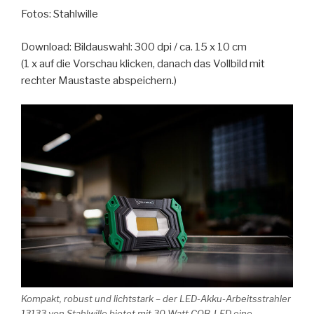
Fotos: Stahlwille
Download: Bildauswahl: 300 dpi / ca. 15 x 10 cm
(1 x auf die Vorschau klicken, danach das Vollbild mit
rechter Maustaste abspeichern.)
Kompakt, robust und lichtstark – der LED-Akku-Arbeitsstrahler
13133 von Stahlwille bietet mit 30 Watt COB-LED eine