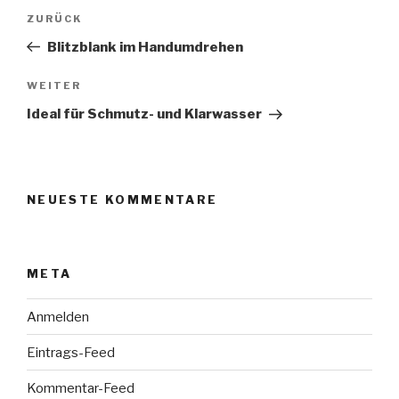
Beitragsnavigation
Vorheriger
ZURÜCK
Beitrag
Blitzblank im Handumdrehen
Nächster
WEITER
Beitrag
Ideal für Schmutz- und Klarwasser
NEUESTE KOMMENTARE
META
Anmelden
Eintrags-Feed
Kommentar-Feed