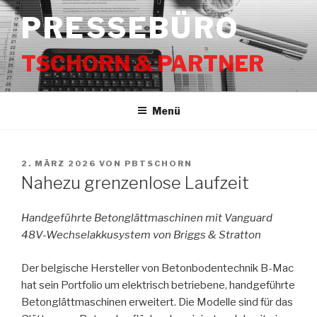
Zum
PRESSEBÜRO
Inhalt
springen
TSCHORN & PARTNER
Menü
VERÖFFENTLICHT
2. MÄRZ 2026
VON
PBTSCHORN
AM
Nahezu grenzenlose Laufzeit
Handgeführte Betonglättmaschinen mit Vanguard
48V-Wechselakkusystem von Briggs & Stratton
Der belgische Hersteller von Betonbodentechnik B-Mac
hat sein Portfolio um elektrisch betriebene, handgeführte
Betonglättmaschinen erweitert. Die Modelle sind für das