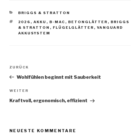
KATEGORIEN
BRIGGS & STRATTON
SCHLAGWÖRTER
2026
,
AKKU
,
B-MAC
,
BETONGLÄTTER
,
BRIGGS
& STRATTON
,
FLÜGELGLÄTTER
,
VANGUARD
AKKUSYSTEM
Beitragsnavigation
Vorheriger
ZURÜCK
Beitrag
Wohlfühlen beginnt mit Sauberkeit
Nächster
WEITER
Beitrag
Kraftvoll, ergonomisch, effizient
NEUESTE KOMMENTARE