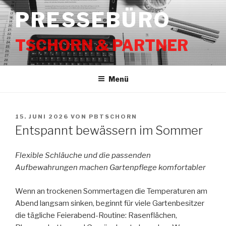
Zum
PRESSEBÜRO
Inhalt
springen
TSCHORN & PARTNER
Menü
VERÖFFENTLICHT
15. JUNI 2026
VON
PBTSCHORN
AM
Entspannt bewässern im Sommer
Flexible Schläuche und die passenden
Aufbewahrungen machen Gartenpflege komfortabler
Wenn an trockenen Sommertagen die Temperaturen am
Abend langsam sinken, beginnt für viele Gartenbesitzer
die tägliche Feierabend-Routine: Rasenflächen,