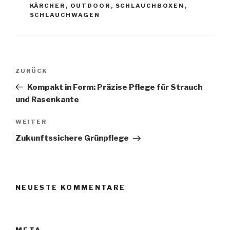
KÄRCHER
,
OUTDOOR
,
SCHLAUCHBOXEN
,
SCHLAUCHWAGEN
Beitragsnavigation
Vorheriger
ZURÜCK
Beitrag
Kompakt in Form: Präzise Pflege für Strauch
und Rasenkante
Nächster
WEITER
Beitrag
Zukunftssichere Grünpflege
NEUESTE KOMMENTARE
META