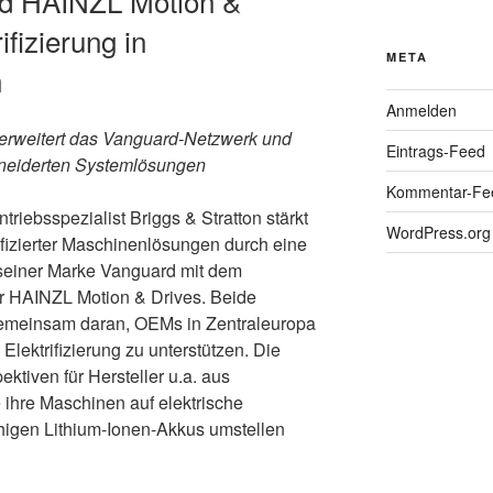
und HAINZL Motion &
ifizierung in
META
n
Anmelden
erweitert das Vanguard-Netzwerk und
Eintrags-Feed
neiderten Systemlösungen
Kommentar-Fe
triebsspezialist Briggs & Stratton stärkt
WordPress.org
rifizierter Maschinenlösungen durch eine
seiner Marke Vanguard mit dem
r HAINZL Motion & Drives. Beide
gemeinsam daran, OEMs in Zentraleuropa
 Elektrifizierung zu unterstützen. Die
ktiven für Hersteller u.a. aus
 ihre Maschinen auf elektrische
ähigen Lithium-Ionen-Akkus umstellen