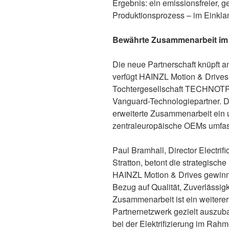
Ergebnis: ein emissionsfreier, g
Produktionsprozess – im Einkla
Bewährte Zusammenarbeit im
Die neue Partnerschaft knüpft 
verfügt HAINZL Motion & Drives
Tochtergesellschaft TECHNOTRA
Vanguard-Technologiepartner. D
erweiterte Zusammenarbeit ein u
zentraleuropäische OEMs umfas
Paul Bramhall, Director Electri
Stratton, betont die strategisch
HAINZL Motion & Drives gewinne
Bezug auf Qualität, Zuverlässig
Zusammenarbeit ist ein weiterer 
Partnernetzwerk gezielt auszu
bei der Elektrifizierung im Rah