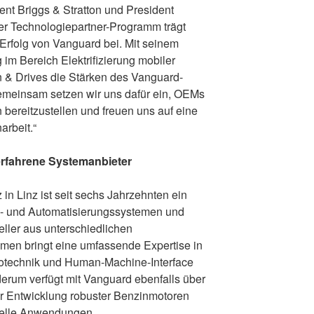
ent Briggs & Stratton und President
nser Technologiepartner-Programm trägt
rfolg von Vanguard bei. Mit seinem
 im Bereich Elektrifizierung mobiler
& Drives die Stärken des Vanguard-
emeinsam setzen wir uns dafür ein, OEMs
bereitzustellen und freuen uns auf eine
rbeit.“
erfahrene Systemanbieter
in Linz ist seit sechs Jahrzehnten ein
bs- und Automatisierungssystemen und
teller aus unterschiedlichen
men bringt eine umfassende Expertise in
rotechnik und Human-Machine-Interface
ederum verfügt mit Vanguard ebenfalls über
er Entwicklung robuster Benzinmotoren
nelle Anwendungen.