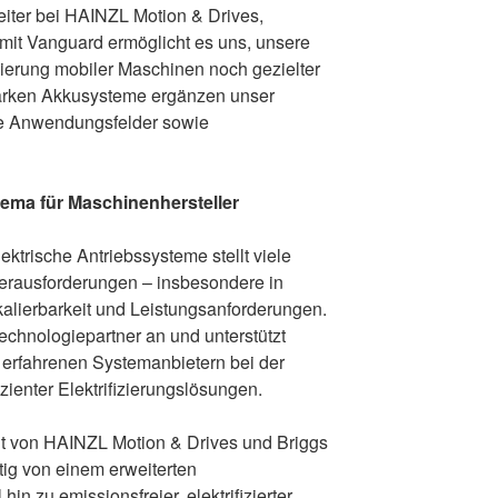
leiter bei HAINZL Motion & Drives,
t mit Vanguard ermöglicht es uns, unsere
zierung mobiler Maschinen noch gezielter
starken Akkusysteme ergänzen unser
eue Anwendungsfelder sowie
thema für Maschinenhersteller
trische Antriebssysteme stellt viele
erausforderungen – insbesondere in
alierbarkeit und Leistungsanforderungen.
echnologiepartner an und unterstützt
erfahrenen Systemanbietern bei der
ienter Elektrifizierungslösungen.
 von HAINZL Motion & Drives und Briggs
tig von einem erweiterten
n zu emissionsfreier, elektrifizierter