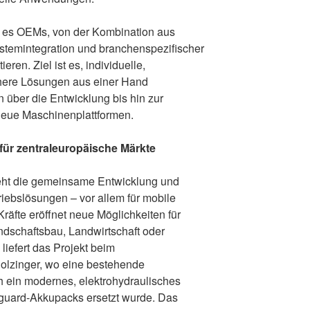
 es OEMs, von der Kombination aus
temintegration und branchenspezifischer
en. Ziel ist es, individuelle,
chere Lösungen aus einer Hand
 über die Entwicklung bis hin zur
 neue Maschinenplattformen.
ür zentraleuropäische Märkte
teht die gemeinsame Entwicklung und
ntriebslösungen – vor allem für mobile
äfte eröffnet neue Möglichkeiten für
schaftsbau, Landwirtschaft oder
 liefert das Projekt beim
-Holzinger, wo eine bestehende
h ein modernes, elektrohydraulisches
anguard-Akkupacks ersetzt wurde. Das