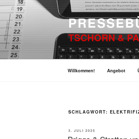
Zum
Inhalt
PRESSEB
springen
TSCHORN & P
Willkommen!
Angebot
SCHLAGWORT:
ELEKTRIFI
VERÖFFENTLICHT
3. JULI 2025
AM