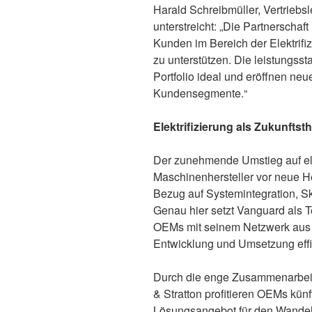
Harald Schreibmüller, Vertriebs
unterstreicht: „Die Partnerschaf
Kunden im Bereich der Elektrifi
zu unterstützen. Die leistungs
Portfolio ideal und eröffnen n
Kundensegmente.“
Elektrifizierung als Zukunfts
Der zunehmende Umstieg auf elek
Maschinenhersteller vor neue H
Bezug auf Systemintegration, Sk
Genau hier setzt Vanguard als T
OEMs mit seinem Netzwerk aus 
Entwicklung und Umsetzung effiz
Durch die enge Zusammenarbeit
& Stratton profitieren OEMs künf
Lösungsangebot für den Wandel hi