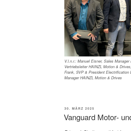
V.l.n.r.: Manuel Eisner, Sales Manager
Vertriebsleiter HAINZL Motion & Drives,
Frank, SVP & President Electrification 
Manager HAINZL Motion & Drives
VERÖFFENTLICHT
30. MÄRZ 2025
AM
Vanguard Motor- un