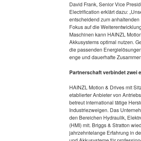
David Frank, Senior Vice Presid
Electrification erklärt dazu: „U
entscheidend zum anhaltenden E
Fokus auf die Weiterentwicklung
Maschinen kann HAINZL Motion 
Akkusystems optimal nutzen. G
die passenden Energielösungen 
enge und dauerhafte Zusammena
Partnerschaft verbindet zwei 
HAINZL Motion & Drives mit Sitz 
etablierter Anbieter von Antrie
betreut international tätige Hers
Industriezweigen. Das Unterneh
den Bereichen Hydraulik, Elekt
(HMI) mit. Briggs & Stratton wi
jahrzehntelange Erfahrung in d
und Akkusysteme für professio