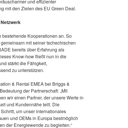
eräuscharmer und effizienter
ng mit den Zielen des EU Green Deal.
 Netzwerk
an bestehende Kooperationen an. So
 gemeinsam mit seiner tschechischen
DE bereits über Erfahrung als
ieses Know-how fließt nun in die
nd stärkt die Fähigkeit,
send zu unterstützen.
fication & Rental EMEA bei Briggs &
e Bedeutung der Partnerschaft: „Mit
n wir einen Partner, der unsere Werte in
keit und Kundennähe teilt. Die
Schritt, um unser internationales
bauen und OEMs in Europa bestmöglich
men der Energiewende zu begleiten.“