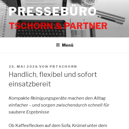
Zum
PRESSEBÜRO
Inhalt
springen
TSCHORN & PARTNER
Menü
VERÖFFENTLICHT
25. MAI 2026
VON
PBTSCHORN
AM
Handlich, flexibel und sofort
einsatzbereit
Kompakte Reinigungsgeräte machen den Alltag
einfacher – und sorgen zwischendurch schnell für
saubere Ergebnisse
Ob Kaffeeflecken auf dem Sofa, Krümel unter dem