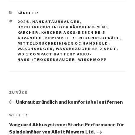
KATEGORIEN
KÄRCHER
SCHLAGWÖRTER
2026
,
HANDSTAUBSAUGER
,
HOCHDRUCKREINIGER KÄRCHER K MINI
,
KÄRCHER
,
KÄRCHER AKKU-BESEN KB 5
ADVANCED
,
KOMPAKTE REINIGUNGSGERÄTE
,
MITTELDRUCKREINIGER OC HANDHELD
,
WASCHSAUGER
,
WASCHSAUGER SE 2 SPOT
,
WD 1 COMPACT BATTERY AKKU-
NASS-/TROCKENSAUGER
,
WISCHMOPP
Beitragsnavigation
Vorheriger
ZURÜCK
Beitrag
Unkraut gründlich und komfortabel entfernen
Nächster
WEITER
Beitrag
Vanguard Akkusysteme: Starke Performance für
Spindelmäher von Allett Mowers Ltd.