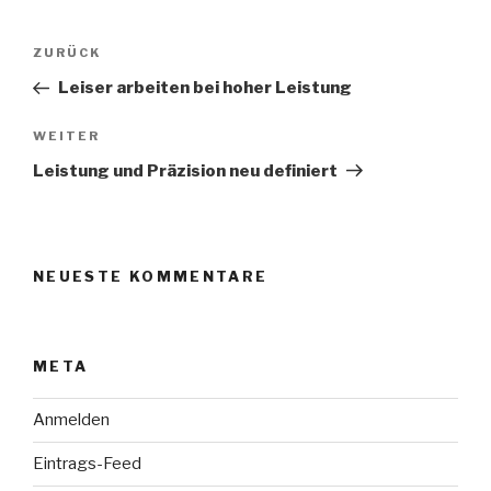
Beitragsnavigation
Vorheriger
ZURÜCK
Beitrag
Leiser arbeiten bei hoher Leistung
Nächster
WEITER
Beitrag
Leistung und Präzision neu definiert
NEUESTE KOMMENTARE
META
Anmelden
Eintrags-Feed