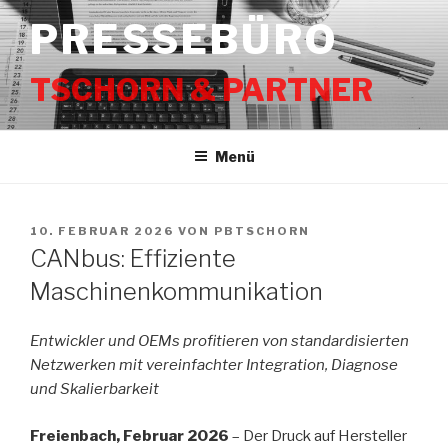
Zum
PRESSEBÜRO
Inhalt
springen
TSCHORN & PARTNER
Menü
VERÖFFENTLICHT
10. FEBRUAR 2026
VON
PBTSCHORN
AM
CANbus: Effiziente
Maschinenkommunikation
Entwickler und OEMs profitieren von standardisierten
Netzwerken mit vereinfachter Integration, Diagnose
und Skalierbarkeit
Freienbach, Februar 2026
– Der Druck auf Hersteller