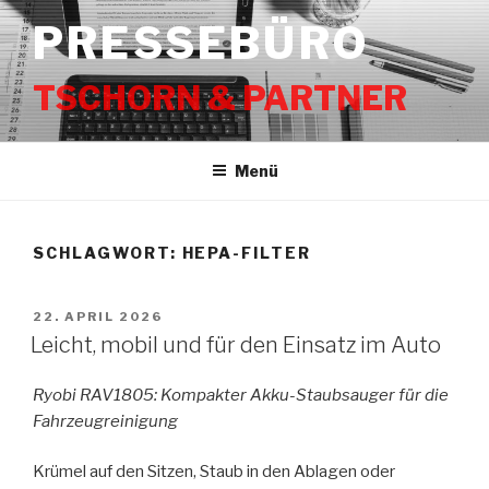
Zum
PRESSEBÜRO
Inhalt
springen
TSCHORN & PARTNER
Menü
SCHLAGWORT:
HEPA-FILTER
VERÖFFENTLICHT
22. APRIL 2026
AM
Leicht, mobil und für den Einsatz im Auto
Ryobi RAV1805: Kompakter Akku-Staubsauger für die
Fahrzeugreinigung
Krümel auf den Sitzen, Staub in den Ablagen oder