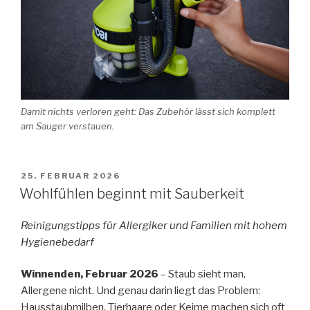
Damit nichts verloren geht: Das Zubehör lässt sich komplett
am Sauger verstauen.
VERÖFFENTLICHT
25. FEBRUAR 2026
AM
Wohlfühlen beginnt mit Sauberkeit
Reinigungstipps für Allergiker und Familien mit hohem
Hygienebedarf
Winnenden,
Februar 2026
– Staub sieht man,
Allergene nicht. Und genau darin liegt das Problem:
Hausstaubmilben, Tierhaare oder Keime machen sich oft