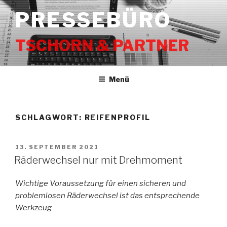
Zum
PRESSEBÜRO
Inhalt
springen
TSCHORN & PARTNER
Menü
SCHLAGWORT:
REIFENPROFIL
VERÖFFENTLICHT
13. SEPTEMBER 2021
AM
Räderwechsel nur mit Drehmoment
Wichtige Voraussetzung für einen sicheren und
problemlosen Räderwechsel ist das entsprechende
Werkzeug