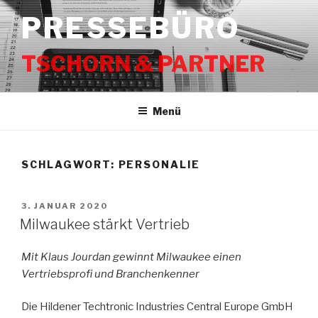
Zum
PRESSEBÜRO
Inhalt
springen
TSCHORN & PARTNER
Menü
SCHLAGWORT:
PERSONALIE
VERÖFFENTLICHT
3. JANUAR 2020
AM
Milwaukee stärkt Vertrieb
Mit Klaus Jourdan gewinnt Milwaukee einen
Vertriebsprofi
und Branchenkenner
Die Hildener Techtronic Industries Central Europe GmbH