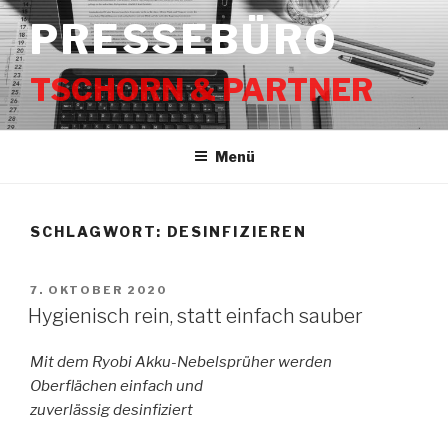
Zum
PRESSEBÜRO
Inhalt
springen
TSCHORN & PARTNER
Menü
SCHLAGWORT:
DESINFIZIEREN
VERÖFFENTLICHT
7. OKTOBER 2020
AM
Hygienisch rein, statt einfach sauber
Mit dem Ryobi Akku-Nebelsprüher werden
Oberflächen einfach und
zuverlässig desinfiziert