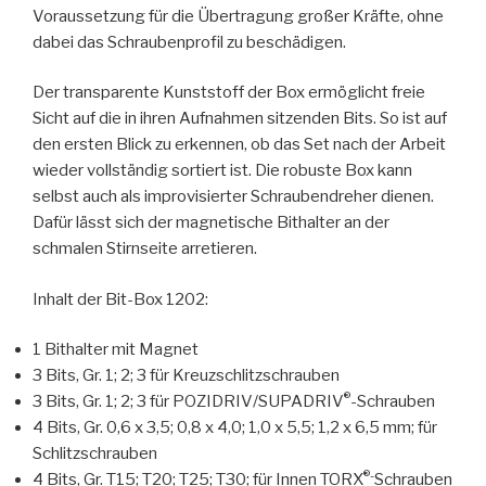
Voraussetzung für die Übertragung großer Kräfte, ohne
dabei das Schraubenprofil zu beschädigen.
Der transparente Kunststoff der Box ermöglicht freie
Sicht auf die in ihren Aufnahmen sitzenden Bits. So ist auf
den ersten Blick zu erkennen, ob das Set nach der Arbeit
wieder vollständig sortiert ist. Die robuste Box kann
selbst auch als improvisierter Schraubendreher dienen.
Dafür lässt sich der magnetische Bithalter an der
schmalen Stirnseite arretieren.
Inhalt der Bit-Box 1202:
1 Bithalter mit Magnet
3 Bits, Gr. 1; 2; 3 für Kreuzschlitzschrauben
®
3 Bits, Gr. 1; 2; 3 für POZIDRIV/SUPADRIV
-Schrauben
4 Bits, Gr. 0,6 x 3,5; 0,8 x 4,0; 1,0 x 5,5; 1,2 x 6,5 mm; für
Schlitzschrauben
®-
4 Bits, Gr. T15; T20; T25; T30; für Innen TORX
Schrauben