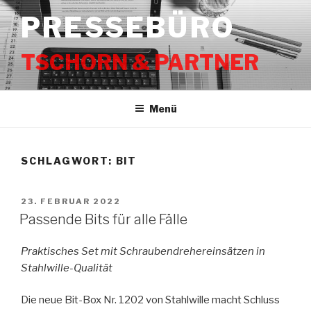
Zum
PRESSEBÜRO
Inhalt
springen
TSCHORN & PARTNER
Menü
SCHLAGWORT:
BIT
VERÖFFENTLICHT
23. FEBRUAR 2022
AM
Passende Bits für alle Fälle
Praktisches Set mit Schraubendrehereinsätzen in
Stahlwille-Qualität
Die neue Bit-Box Nr. 1202 von Stahlwille macht Schluss