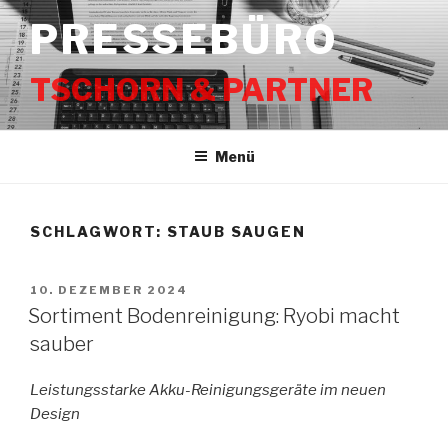
Zum
PRESSEBÜRO
Inhalt
springen
TSCHORN & PARTNER
Menü
SCHLAGWORT:
STAUB SAUGEN
VERÖFFENTLICHT
10. DEZEMBER 2024
AM
Sortiment Bodenreinigung: Ryobi macht
sauber
Leistungsstarke Akku-Reinigungsgeräte im neuen
Design