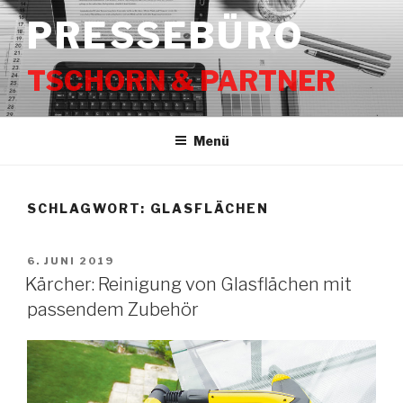
Zum
PRESSEBÜRO
Inhalt
springen
TSCHORN & PARTNER
Menü
SCHLAGWORT:
GLASFLÄCHEN
VERÖFFENTLICHT
6. JUNI 2019
AM
Kärcher: Reinigung von Glasflächen mit
passendem Zubehör